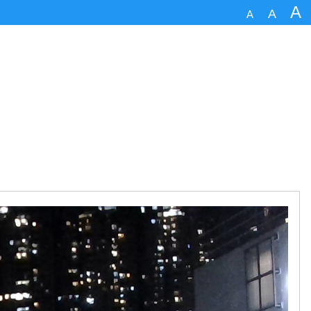
A
A
A