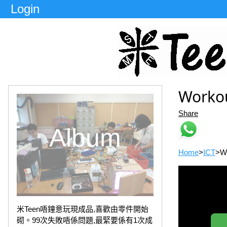
Login
Worko
Share
Album
Home
>
ICT
>
Wo
米Teen唔鐘意玩現成品,喜歡由零件開始
砌。99次失敗唔係問題,最緊要係有1次成