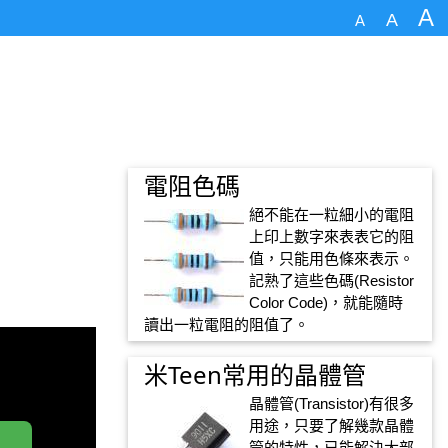
A
A
A
電阻色碼
絕不能在一粒細小的電阻
上印上數字來表表它的阻
值，只能用色條來表示。
記熟了這些色碼(Resistor
Color Code)，就能隨時
讀出一粒電阻的阻值了。
米Teen常用的晶體管
晶體管(Transistor)有很多
用途，只要了解幾款晶體
管的特性，已能解決大部