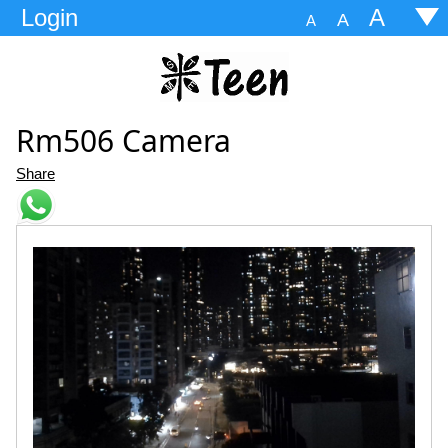
Login
A
A
A
Rm506 Camera
Share