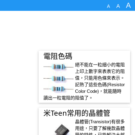
A
A
A
電阻色碼
絕不能在一粒細小的電阻
上印上數字來表表它的阻
值，只能用色條來表示。
記熟了這些色碼(Resistor
Color Code)，就能隨時
讀出一粒電阻的阻值了。
米Teen常用的晶體管
晶體管(Transistor)有很多
用途，只要了解幾款晶體
管的特性，已能解決大部